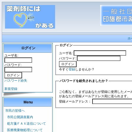
ホ
ログイン
ログイン
ユーザ名:
ユーザ名:
パスワード:
パスワード:
今すぐ
登録
しませんか？
パスワード紛失
パスワードを紛失されましたか？
新規登録
ご心配なく。まずはあなたが登録に使用したメー
があなたの登録メールアドレス宛に送られます。
登録メールアドレス：
Menu
市民の皆様へ
市民公開講座案内
処方箋ＦＡＸ送信について
医療廃棄物処理について