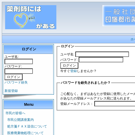
ホ
ログイン
ログイン
ユーザ名:
ユーザ名:
パスワード:
パスワード:
今すぐ
登録
しませんか？
パスワード紛失
パスワードを紛失されましたか？
新規登録
ご心配なく。まずはあなたが登録に使用したメー
があなたの登録メールアドレス宛に送られます。
登録メールアドレス：
Menu
市民の皆様へ
市民公開講座案内
処方箋ＦＡＸ送信について
医療廃棄物処理について